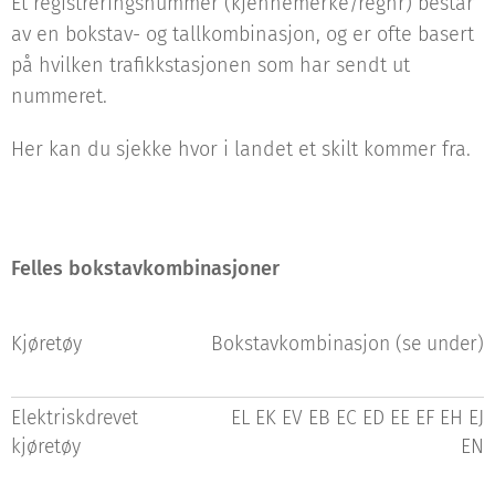
Et registreringsnummer (kjennemerke/regnr) består
av en bokstav- og tallkombinasjon, og er ofte basert
på hvilken trafikkstasjonen som har sendt ut
nummeret.
Her kan du sjekke hvor i landet et skilt kommer fra.
Felles bokstavkombinasjoner
Kjøretøy
Bokstavkombinasjon (se under)
Elektriskdrevet
EL EK EV EB EC ED EE EF EH EJ
kjøretøy
EN