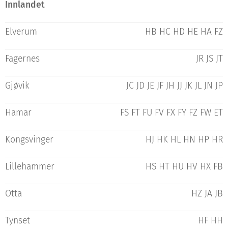
Innlandet
Elverum
HB HC HD HE HA FZ
Fagernes
JR JS JT
Gjøvik
JC JD JE JF JH JJ JK JL JN JP
Hamar
FS FT FU FV FX FY FZ FW ET
Kongsvinger
HJ HK HL HN HP HR
Lillehammer
HS HT HU HV HX FB
Otta
HZ JA JB
Tynset
HF HH