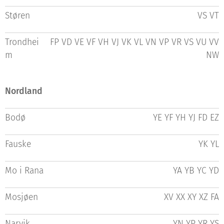
Støren
VS VT
Trondhei
FP VD VE VF VH VJ VK VL VN VP VR VS VU VV
m
NW
Nordland
Bodø
YE YF YH YJ FD EZ
Fauske
YK YL
Mo i Rana
YA YB YC YD
Mosjøen
XV XX XY XZ FA
Narvik
YN YP YR YS