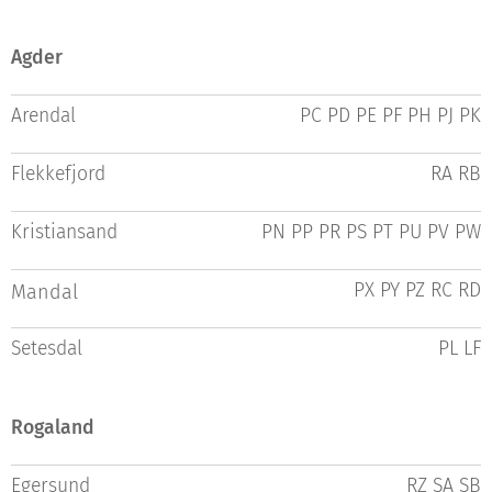
Agder
Arendal
PC PD PE PF PH PJ PK
Flekkefjord
RA RB
Kristiansand
PN PP PR PS PT PU PV PW
PX PY PZ RC RD
Mandal
Setesdal
PL LF
Rogaland
Egersund
RZ SA SB