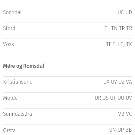
Sogndal
UC UD
Stord
TL TN TP TR
Voss
TF TH TJ TK
Møre og Romsdal
Kristiansund
UX UY UZ VA
Molde
UR US UT UU UV
Sunndalsøra
VB VC
UN UP BB
Ørsta