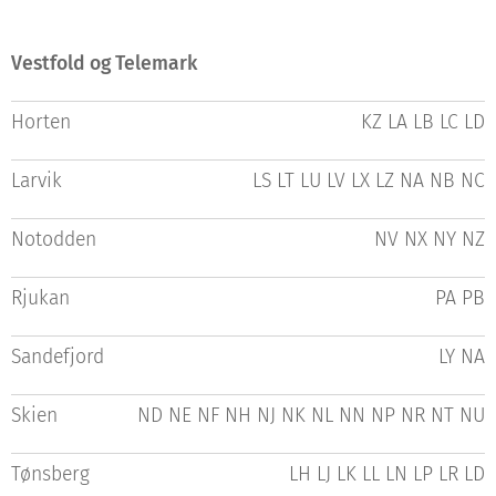
Vestfold og Telemark
Horten
KZ LA LB LC LD
Larvik
LS LT LU LV LX LZ NA NB NC
Notodden
NV NX NY NZ
Rjukan
PA PB
Sandefjord
LY NA
Skien
ND NE NF NH NJ NK NL NN NP NR NT NU
Tønsberg
LH LJ LK LL LN LP LR LD