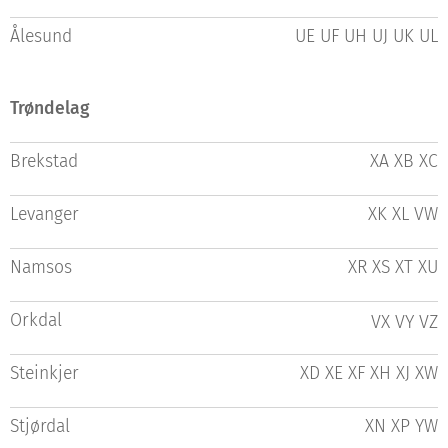
Ålesund
UE UF UH UJ UK UL
Trøndelag
Brekstad
XA XB XC
Levanger
XK XL VW
Namsos
XR XS XT XU
Orkdal
VX VY VZ
Steinkjer
XD XE XF XH XJ XW
Stjørdal
XN XP YW