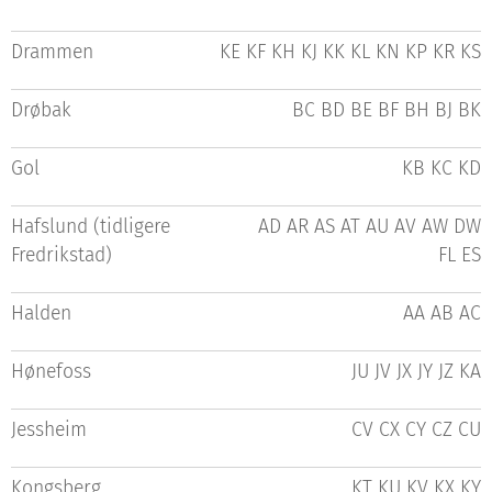
Drammen
KE KF KH KJ KK KL KN KP KR KS
Drøbak
BC BD BE BF BH BJ BK
Gol
KB KC KD
Hafslund (tidligere
AD AR AS AT AU AV AW DW
Fredrikstad)
FL ES
Halden
AA AB AC
Hønefoss
JU JV JX JY JZ KA
Jessheim
CV CX CY CZ CU
Kongsberg
KT KU KV KX KY