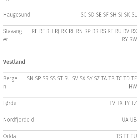
Haugesund
SC SD SE SF SH SJ SK SL
Stavang
RE RF RH RJ RK RL RN RP RR RS RT RU RV RX
er
RY RW
Vestland
Berge
SN SP SR SS ST SU SV SX SY SZ TA TB TC TD TE
n
HW
Førde
TV TX TY TZ
Nordfjordeid
UA UB
Odda
TS TT TU