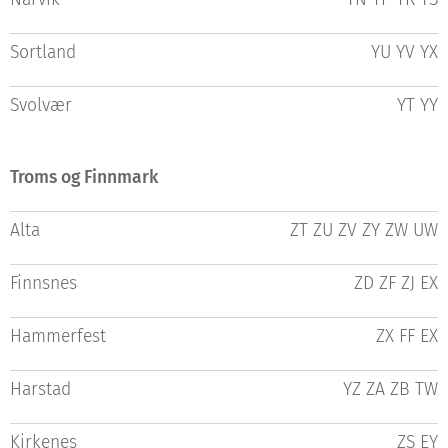
Sortland
YU YV YX
Svolvær
YT YY
Troms og Finnmark
Alta
ZT ZU ZV ZY ZW UW
Finnsnes
ZD ZF ZJ EX
Hammerfest
ZX FF EX
Harstad
YZ ZA ZB TW
Kirkenes
ZS EY