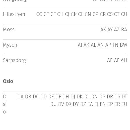
Lillestrøm
CC CE CF CH CJ CK CL CN CP CR CS CT CU
Moss
AX AY AZ BA
Mysen
AJ AK AL AN AP FN BW
Sarpsborg
AE AF AH
Oslo
O
DA DB DC DD DE DF DH DJ DK DL DN DP DR DS DT
sl
DU DV DX DY DZ EA EJ EN EP ER EU
o